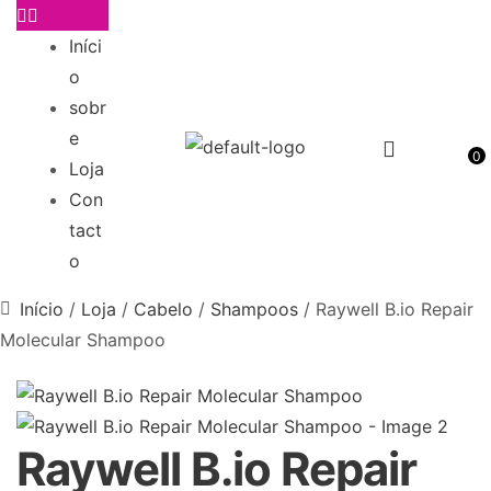
Iníci
o
sobr
e
0
Loja
Con
tact
o
Início
/
Loja
/
Cabelo
/
Shampoos
/ Raywell B.io Repair
Molecular Shampoo
Raywell B.io Repair