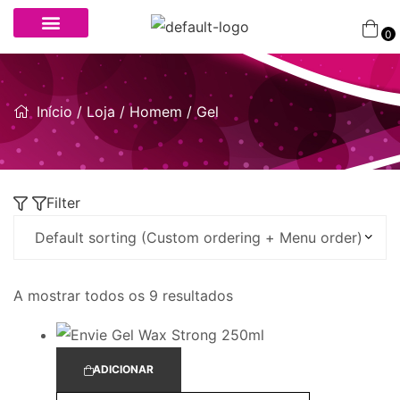
0
Início
/
Loja
/
Homem
/ Gel
Filter
A mostrar todos os 9 resultados
ADICIONAR