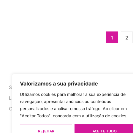
1
2
Política de 
Valorizamos a sua privacidade
Sobre
Termos e Co
Utilizamos cookies para melhorar a sua experiência de
Loja
navegação, apresentar anúncios ou conteúdos
Formas de P
Contacto
personalizados e analisar o nosso tráfego. Ao clicar em
Utilização d
"Aceitar Todos", concorda com a utilização de cookies.
REJEITAR
ACEITE TUDO