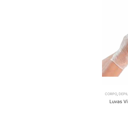
CORPO
,
DEPI
Luvas Vi