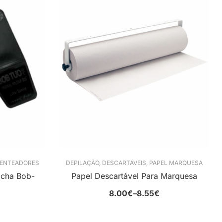
ENTEADORES
DEPILAÇÃO
,
DESCARTÁVEIS
,
PAPEL MARQUESA
acha Bob-
Papel Descartável Para Marquesa
8.00
€
–
8.55
€