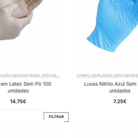
LAÇÃO
,
DESCARTÁVEIS
,
DESCARTÁVEIS
,
LUVAS DESCARTÁVEIS
CORPO
,
DEPILAÇÃO
,
,
UNHAS
DESCARTÁVE
 em Latex Sem Pó 100
Luvas Nitrilo Azul Sem
unidades
unidades
14.75
€
7.25
€
FILTRAR