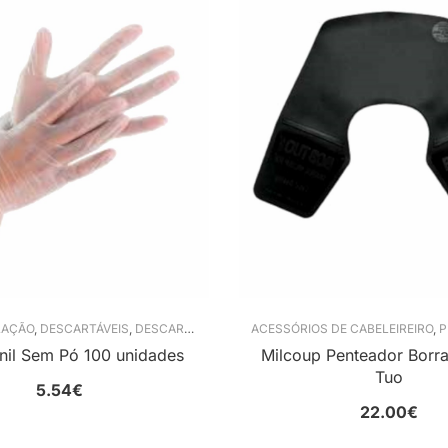
LAÇÃO
,
DESCARTÁVEIS
,
DESCARTÁVEIS
,
LUVAS DESCARTÁVEIS
ACESSÓRIOS DE CABELEIREIRO
,
UNHAS
,
P
nil Sem Pó 100 unidades
Milcoup Penteador Borr
Tuo
5.54
€
22.00
€