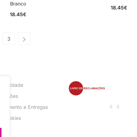
Branco
18.45
€
18.45
€
3
Privacidade
ndições
agamento e Entregas
e Cookies