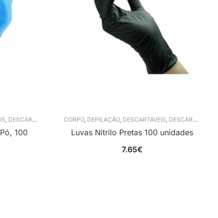
IS
,
DESCARTÁVEIS
,
LUVAS DESCARTÁVEIS
CORPO
,
DEPILAÇÃO
,
,
UNHAS
DESCARTÁVEIS
,
DESCARTÁVEIS
,
 Pó, 100
Luvas Nitrilo Pretas 100 unidades
7.65
€