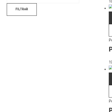
1
FILTRAR
P
1
P