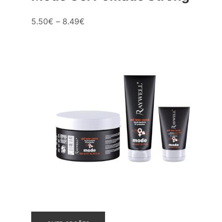
5.50
€
–
8.49
€