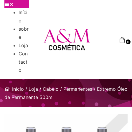
Iníci
o
sobr
e
0
Loja
Con
tact
o
Início
/
Loja
/
Cabelo
/
Permanentes
/ Extremo Óleo
de Permanente 500ml