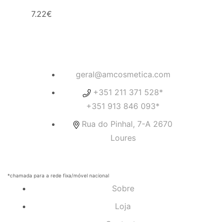
7.22
€
geral@amcosmetica.com
+351 211 371 528*
+351 913 846 093*
Rua do Pinhal, 7-A 2670
Loures
*chamada para a rede fixa/móvel nacional
Sobre
Loja