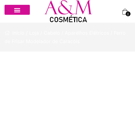
0
Início
/
Loja
/
Cabelo
/
Aparelhos Elétricos
/ Ferro
de Frisar Modelador de Caracóis