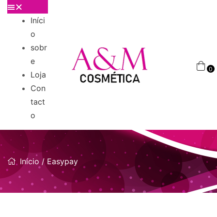
Iníci
o
sobr
e
0
Loja
Con
tact
o
Início
/ Easypay