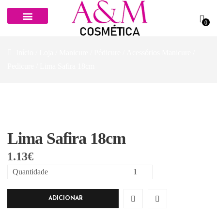
0
Início
/
Loja
/
Manicure / Pédicure
/
Acessórios Manicure /
Pedicure
/ Lima Safira 18cm
Lima Safira 18cm
1.13
€
Quantidade
ADICIONAR