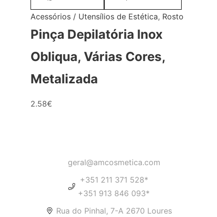
Acessórios / Utensílios de Estética
,
Rosto
Pinça Depilatória Inox
Obliqua, Várias Cores,
Metalizada
2.58
€
geral@amcosmetica.com
+351 211 371 528*
+351 913 846 093*
Rua do Pinhal, 7-A 2670 Loures