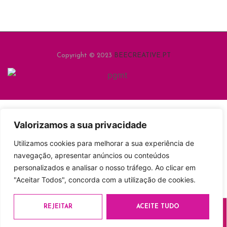
Copyright © 2023
BEECREATIVE.PT
Valorizamos a sua privacidade
Utilizamos cookies para melhorar a sua experiência de
Esteve a consultar:
Pinça Depilatória Inox Anatómica
navegação, apresentar anúncios ou conteúdos
personalizados e analisar o nosso tráfego. Ao clicar em
2.77
€
"Aceitar Todos", concorda com a utilização de cookies.
ADICIONAR
Compras
fechar
REJEITAR
ACEITE TUDO
Loja
Conta
Desejos
Pesquisar