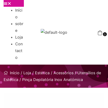
Iníci
o
sobr
e
0
Loja
Con
tact
o
Início
/
Loja
/
Estética
/
Acessórios / Utensílios de
Estética
/ Pinça Depilatória Inox Anatómica