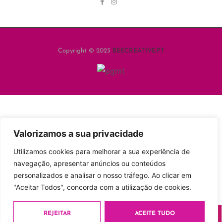
Copyright © 2023
BEECREATIVE.PT
Valorizamos a sua privacidade
Utilizamos cookies para melhorar a sua experiência de
Esteve a consultar:
Raywell Bio Nature Ampolas
navegação, apresentar anúncios ou conteúdos
Queda Homem 10x10ml
15.99
€
personalizados e analisar o nosso tráfego. Ao clicar em
"Aceitar Todos", concorda com a utilização de cookies.
ADICIONAR
Compras
fechar
REJEITAR
ACEITE TUDO