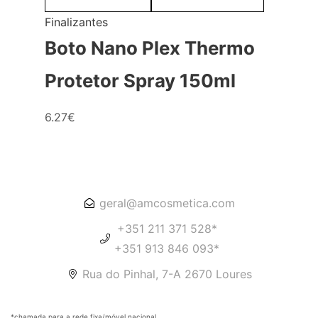
Finalizantes
Boto Nano Plex Thermo
Protetor Spray 150ml
6.27
€
geral@amcosmetica.com
+351 211 371 528*
+351 913 846 093*
Rua do Pinhal, 7-A 2670 Loures
*chamada para a rede fixa/móvel nacional