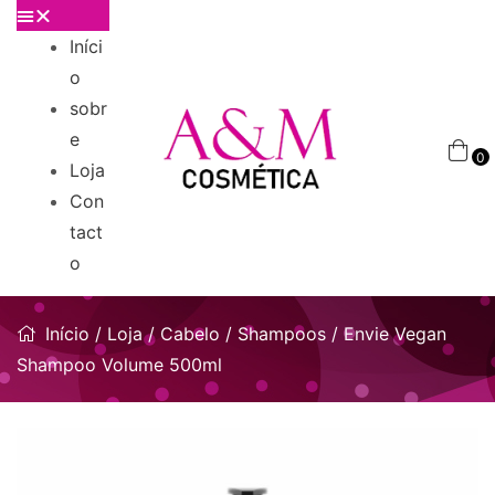
Iníci
o
sobr
e
0
Loja
Con
tact
o
Início
/
Loja
/
Cabelo
/
Shampoos
/ Envie Vegan
Shampoo Volume 500ml