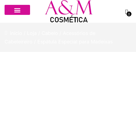
0
Início
/
Loja
/
Cabelo
/
Acessórios de
Cabeleireiro
/ Espátula Especial para Madeixas