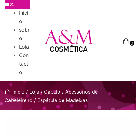
Iníci
o
sobr
e
0
Loja
Con
tact
o
Início
/
Loja
/
Cabelo
/
Acessórios de
Cabeleireiro
/ Espátula de Madeixas